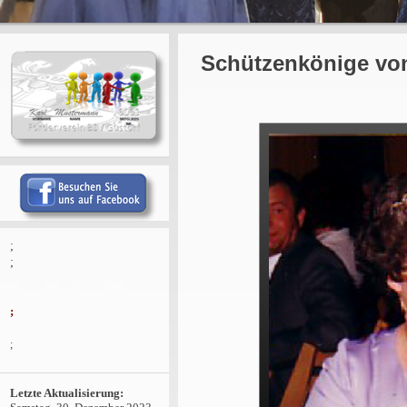
Schützenkönige von
;
;
;
;
Letzte Aktualisierung: