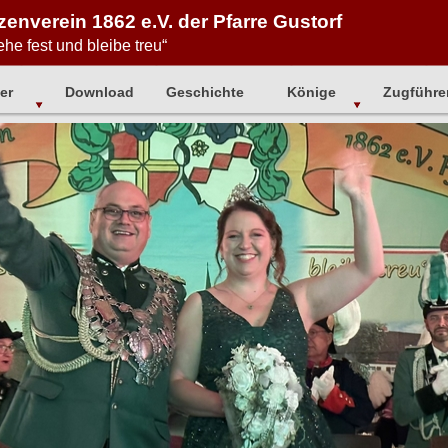
enverein 1862 e.V. der Pfarre Gustorf
ehe fest und bleibe treu“
er
Download
Geschichte
Könige
Zugführe