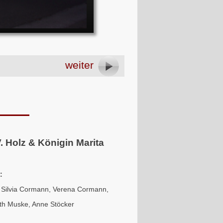
weiter
V. Holz & Königin Marita
:
, Silvia Cormann, Verena Cormann,
ith Muske, Anne Stöcker