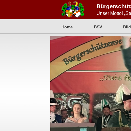
Bürgerschütz
Unser Motto! „St
Home
BSV
Bild