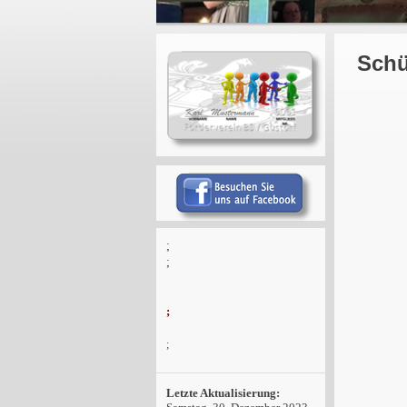
Schü
;
;
;
;
Letzte Aktualisierung: